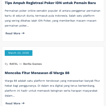
Tips Ampuh Registrasi Poker IDN untuk Pemain Baru
Permainan poker online semakin populer di antara penggemar permainan
kartu di seluruh dunia, termasuk pula Indonesia. Salah satu platform
yang sering dibahas ialah IDN Poker, yang memberikan macam-macam
permainan poker…
Read More
March 23, 2026
By
RAf4L
In
Berita Games
Mencoba Fitur Menawan di Warga 88
Warga 88 adalah satu platform terobosan yang menawarkan banyak fitur
hebat bagi penggunanya. Di dalam era digital yang terus berkembang,
platform ini hadir untuk memasok keinginan serta harapan masyarakat
dalam…
Read More