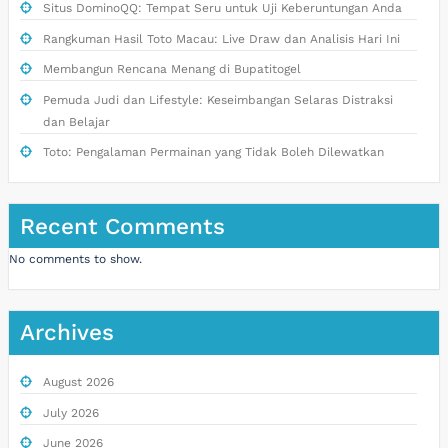
Situs DominoQQ: Tempat Seru untuk Uji Keberuntungan Anda
Rangkuman Hasil Toto Macau: Live Draw dan Analisis Hari Ini
Membangun Rencana Menang di Bupatitogel
Pemuda Judi dan Lifestyle: Keseimbangan Selaras Distraksi
dan Belajar
Toto: Pengalaman Permainan yang Tidak Boleh Dilewatkan
Recent Comments
No comments to show.
Archives
August 2026
July 2026
June 2026