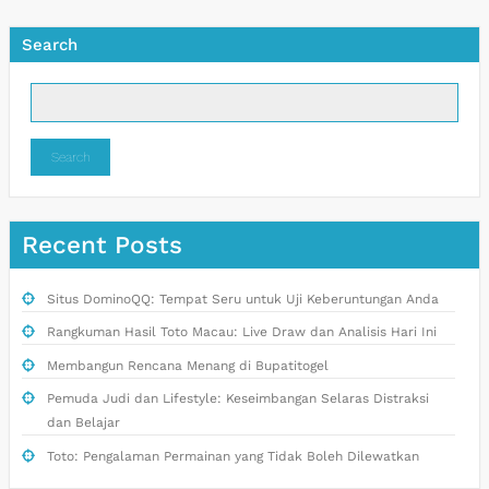
Search
Search
Recent Posts
Situs DominoQQ: Tempat Seru untuk Uji Keberuntungan Anda
Rangkuman Hasil Toto Macau: Live Draw dan Analisis Hari Ini
Membangun Rencana Menang di Bupatitogel
Pemuda Judi dan Lifestyle: Keseimbangan Selaras Distraksi
dan Belajar
Toto: Pengalaman Permainan yang Tidak Boleh Dilewatkan