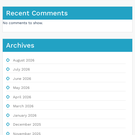
Recent Comments
No comments to show.
Archives
August 2026
July 2026
June 2026
May 2026
April 2026
March 2026
January 2026
December 2025
November 2025