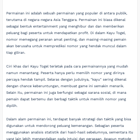
Permainan ini adalah sebuah permainan yang populer di antara publik,
terutama di negara-negara Asia Tenggara. Permainan ini biasa dikenal
sebagai bentuk entertainment yang menghibur dan dan memberikan
peluang bagi peserta untuk mendapatkan profit. Di dalam Kayu Togel,
nomor memegang peranan amat penting, dan masing-masing pemain
akan berusaha untuk memprediksi nomor yang hendak muncul dalam
tiap giliran.
Ciri khas dari Kayu Togel terletak pada cara permainannya yang mudah
namun menantang. Peserta hanya perlu memilih nomor yang dirinya
percaya hendak tampil. Selaras dengan judulnya, "kayu" sering dikenal
dengan chance keberuntungan, membuat game ini semakin menarik.
Selain itu, permainan ini juga berfungsi sebagai sarana sosial, di mana
pemain dapat bertemu dan berbagi taktik untuk memilih nomor yang
dipilih.
Dalam alam permainan ini, terdapat banyak strategi dan taktik yang bisa
digunakan untuk mendorong peluang kemenangan. Sebagian peserta
menggunakan analisis statistik dari hasil-hasil sebelumnya, sementara itu
yang lain lebih mengandalkan pada intuisi dan perasaan. Apapun metode