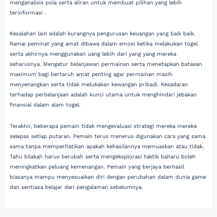
menganalisis pola serta aliran untuk membuat pilihan yang lebih
terinformasi .
Kesalahan lain adalah kurangnya pengurusan keuangan yang baik baik.
Ramai peminat yang amat dibawa dalam emosi ketika melakukan togel
serta akhirnya menggunakan uang lebih dari yang yang mereka
seharusnya. Mengatur belanjawan permainan serta menetapkan batasan
maximum bagi bertaruh amat penting agar permainan masih
menyenangkan serta tidak melukakan kewangan pribadi. Kesadaran
terhadap perbelanjaan adalah kunci utama untuk menghindari jebakan
finansial dalam alam togel.
Terakhir, beberapa pemain tidak mengevaluasi strategi mereka mereka
selepas setiap putaran. Pemain terus menerus digunakan cara yang sama
sama tanpa memperhatikan apakah kehasilannya memuaskan atau tidak.
Tahu bilakah harus berubah serta mengeksplorasi taktik baharu boleh
meningkatkan peluang kemenangan. Pemain yang berjaya berhasil
biasanya mampu menyesuaikan diri dengan perubahan dalam dunia game
dan sentiasa belajar dari pengalaman sebelumnya.