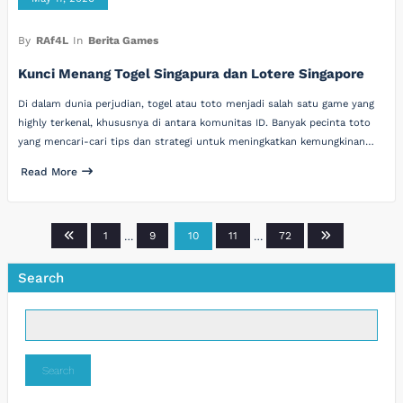
By
RAf4L
In
Berita Games
Kunci Menang Togel Singapura dan Lotere Singapore
Di dalam dunia perjudian, togel atau toto menjadi salah satu game yang
highly terkenal, khususnya di antara komunitas ID. Banyak pecinta toto
yang mencari-cari tips dan strategi untuk meningkatkan kemungkinan…
Read More
Posts
1
…
9
10
11
…
72
pagination
Search
Search