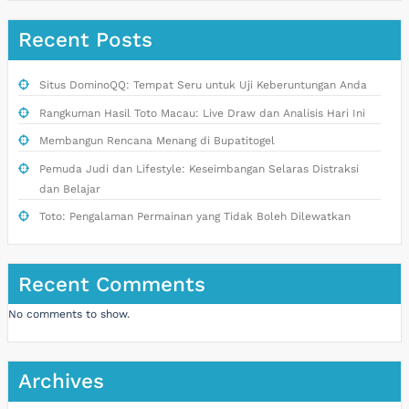
Recent Posts
Situs DominoQQ: Tempat Seru untuk Uji Keberuntungan Anda
Rangkuman Hasil Toto Macau: Live Draw dan Analisis Hari Ini
Membangun Rencana Menang di Bupatitogel
Pemuda Judi dan Lifestyle: Keseimbangan Selaras Distraksi
dan Belajar
Toto: Pengalaman Permainan yang Tidak Boleh Dilewatkan
Recent Comments
No comments to show.
Archives