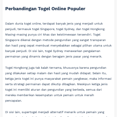
Perbandingan Togel Online Populer
Dalam dunia togel online, terdapat banyak jenis yang menjadi untuk
penjudi, termasuk togel Singapore, togel Sydney, dan togel Hongkong.
Masing-masing punya ciri khas dan keistimewaan tersendiri. Togel
Singapore dikenal dengan metode pengundian yang sangat transparan
dan hasil yang cepat membuat menyebabkan sebagai pilihan utama untuk
banyak penjudi. Di sisi lain, togel Sydney menawarkan pengalaman
permainan yang dinamis dengan beragam jenis pasar yang menarik.
Togel Hongkong juga tak kalah ternama, khususnya karena pengundian
yang dilakukan setiap malam dan hasil yang mudah didapat. Selain itu,
ketiga jenis togel ini punya masyarakat pemain yangbesar, maka informasi
serta strategi permainan dapat dikutip dibagikan. Meskipun ketiga jenis
togel ini memiliki aturan dan pengundian yang berbeda, semua dari
mereka memberikan kesempatan untuk pemain untuk meraih
pencapaian.
Di sisi lain, supertogel menjadi alternatif menarik untuk pemain yang