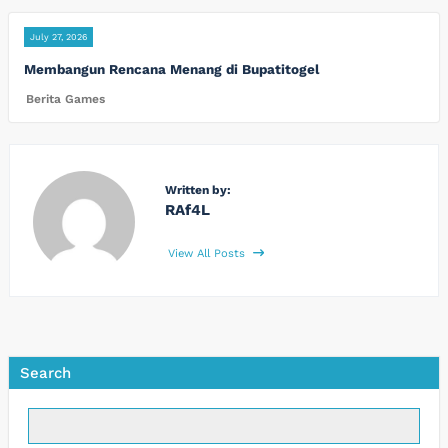
July 27, 2026
Membangun Rencana Menang di Bupatitogel
Berita Games
Written by:
RAf4L
View All Posts
Search