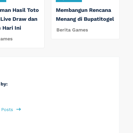
man Hasil Toto
Membangun Rencana
 Live Draw dan
Menang di Bupatitogel
 Hari Ini
Berita Games
Games
 by:
l Posts