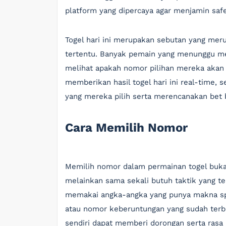
platform yang dipercaya agar menjamin safe
Togel hari ini merupakan sebutan yang meru
tertentu. Banyak pemain yang menunggu men
melihat apakah nomor pilihan mereka aka
memberikan hasil togel hari ini real-time
yang mereka pilih serta merencanakan bet b
Cara Memilih Nomor
Memilih nomor dalam permainan togel buk
melainkan sama sekali butuh taktik yang tep
memakai angka-angka yang punya makna spes
atau nomor keberuntungan yang sudah terb
sendiri dapat memberi dorongan serta rasa p