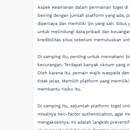
Aspek Keamanan dalam permainan togel di i
Seiring dengan jumlah platform yang ada, 
dipercaya dan memiliki ijin yang sah. Situ
untuk melindungi data pribadi dan keuanga
kredibilitas situs sebelum memutuskan unt
Di samping itu, penting untuk memahami b
kecurangan. Terdapat banyak oknum yang 
Oleh karena itu, pemain wajib waspada dan 
tidak jelas. Memilih platform yang memilik
membantu risiko itu.
Di samping itu, sejumlah platform togel o
misalnya two-factor authentication, agar 
mengaksesnya. Ini adalah langkah preventi