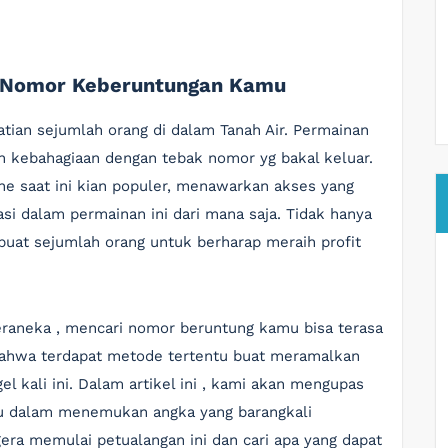
i Nomor Keberuntungan Kamu
atian sejumlah orang di dalam Tanah Air. Permainan
 kebahagiaan dengan tebak nomor yg bakal keluar.
ne saat ini kian populer, menawarkan akses yang
si dalam permainan ini dari mana saja. Tidak hanya
buat sejumlah orang untuk berharap meraih profit
eraneka , mencari nomor beruntung kamu bisa terasa
 bahwa terdapat metode tertentu buat meramalkan
l kali ini. Dalam artikel ini , kami akan mengupas
mu dalam menemukan angka yang barangkali
ra memulai petualangan ini dan cari apa yang dapat