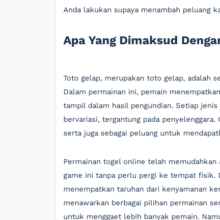
Anda lakukan supaya menambah peluang ka
Apa Yang Dimaksud Denga
Toto gelap, merupakan toto gelap, adalah s
Dalam permainan ini, pemain menempatkan
tampil dalam hasil pengundian. Setiap jenis
bervariasi, tergantung pada penyelenggara.
serta juga sebagai peluang untuk mendapatka
Permainan togel online telah memudahkan ak
game ini tanpa perlu pergi ke tempat fisik.
menempatkan taruhan dari kenyamanan ken
menawarkan berbagai pilihan permainan se
untuk menggaet lebih banyak pemain. Namu