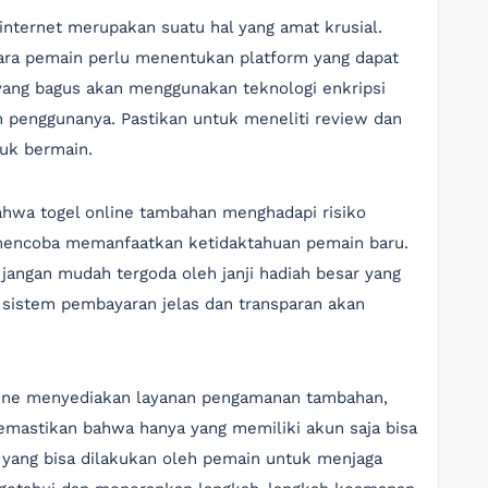
nternet merupakan suatu hal yang amat krusial.
para pemain perlu menentukan platform yang dapat
s yang bagus akan menggunakan teknologi enkripsi
n penggunanya. Pastikan untuk meneliti review dan
uk bermain.
ahwa togel online tambahan menghadapi risiko
mencoba memanfaatkan ketidaktahuan pemain baru.
jangan mudah tergoda oleh janji hadiah besar yang
i sistem pembayaran jelas dan transparan akan
nline menyediakan layanan pengamanan tambahan,
memastikan bahwa hanya yang memiliki akun saja bisa
f yang bisa dilakukan oleh pemain untuk menjaga