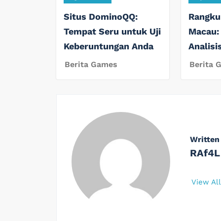
Situs DominoQQ:
Rangku
Tempat Seru untuk Uji
Macau:
Keberuntungan Anda
Analisis
Berita Games
Berita 
Written
RAf4L
View Al