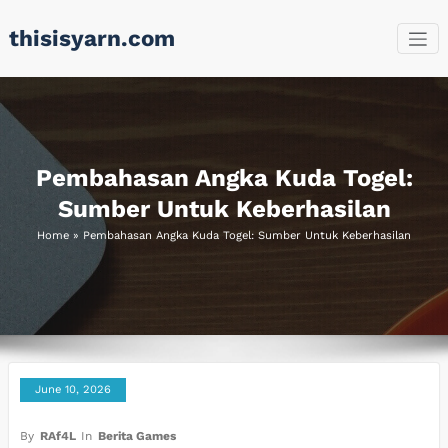
Skip
thisisyarn.com
to
content
Pembahasan Angka Kuda Togel:
Sumber Untuk Keberhasilan
Home
»
Pembahasan Angka Kuda Togel: Sumber Untuk Keberhasilan
June 10, 2026
By
RAf4L
In
Berita Games