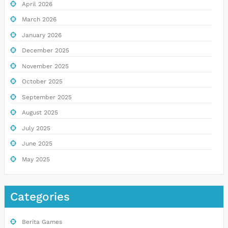
April 2026
March 2026
January 2026
December 2025
November 2025
October 2025
September 2025
August 2025
July 2025
June 2025
May 2025
Categories
Berita Games