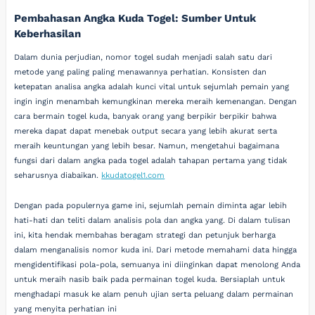
Pembahasan Angka Kuda Togel: Sumber Untuk
Keberhasilan
Dalam dunia perjudian, nomor togel sudah menjadi salah satu dari
metode yang paling paling menawannya perhatian. Konsisten dan
ketepatan analisa angka adalah kunci vital untuk sejumlah pemain yang
ingin ingin menambah kemungkinan mereka meraih kemenangan. Dengan
cara bermain togel kuda, banyak orang yang berpikir berpikir bahwa
mereka dapat dapat menebak output secara yang lebih akurat serta
meraih keuntungan yang lebih besar. Namun, mengetahui bagaimana
fungsi dari dalam angka pada togel adalah tahapan pertama yang tidak
seharusnya diabaikan.
kkudatogel1.com
Dengan pada populernya game ini, sejumlah pemain diminta agar lebih
hati-hati dan teliti dalam analisis pola dan angka yang. Di dalam tulisan
ini, kita hendak membahas beragam strategi dan petunjuk berharga
dalam menganalisis nomor kuda ini. Dari metode memahami data hingga
mengidentifikasi pola-pola, semuanya ini diinginkan dapat menolong Anda
untuk meraih nasib baik pada permainan togel kuda. Bersiaplah untuk
menghadapi masuk ke alam penuh ujian serta peluang dalam permainan
yang menyita perhatian ini