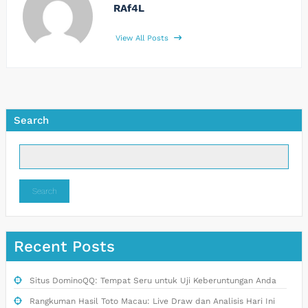
RAf4L
View All Posts
Search
Search
Recent Posts
Situs DominoQQ: Tempat Seru untuk Uji Keberuntungan Anda
Rangkuman Hasil Toto Macau: Live Draw dan Analisis Hari Ini