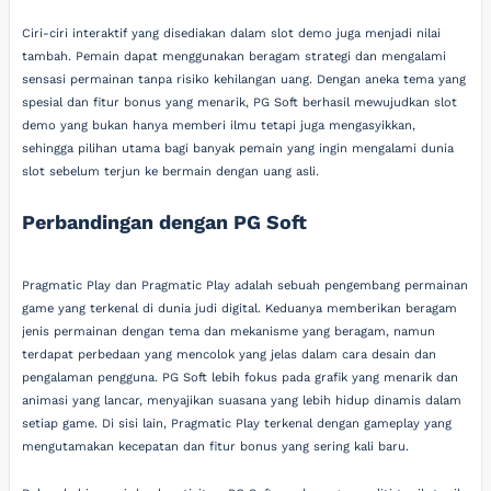
Ciri-ciri interaktif yang disediakan dalam slot demo juga menjadi nilai
tambah. Pemain dapat menggunakan beragam strategi dan mengalami
sensasi permainan tanpa risiko kehilangan uang. Dengan aneka tema yang
spesial dan fitur bonus yang menarik, PG Soft berhasil mewujudkan slot
demo yang bukan hanya memberi ilmu tetapi juga mengasyikkan,
sehingga pilihan utama bagi banyak pemain yang ingin mengalami dunia
slot sebelum terjun ke bermain dengan uang asli.
Perbandingan dengan PG Soft
Pragmatic Play dan Pragmatic Play adalah sebuah pengembang permainan
game yang terkenal di dunia judi digital. Keduanya memberikan beragam
jenis permainan dengan tema dan mekanisme yang beragam, namun
terdapat perbedaan yang mencolok yang jelas dalam cara desain dan
pengalaman pengguna. PG Soft lebih fokus pada grafik yang menarik dan
animasi yang lancar, menyajikan suasana yang lebih hidup dinamis dalam
setiap game. Di sisi lain, Pragmatic Play terkenal dengan gameplay yang
mengutamakan kecepatan dan fitur bonus yang sering kali baru.