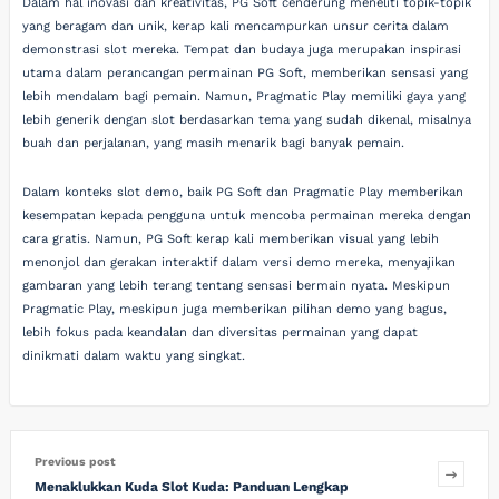
Dalam hal inovasi dan kreativitas, PG Soft cenderung meneliti topik-topik
yang beragam dan unik, kerap kali mencampurkan unsur cerita dalam
demonstrasi slot mereka. Tempat dan budaya juga merupakan inspirasi
utama dalam perancangan permainan PG Soft, memberikan sensasi yang
lebih mendalam bagi pemain. Namun, Pragmatic Play memiliki gaya yang
lebih generik dengan slot berdasarkan tema yang sudah dikenal, misalnya
buah dan perjalanan, yang masih menarik bagi banyak pemain.
Dalam konteks slot demo, baik PG Soft dan Pragmatic Play memberikan
kesempatan kepada pengguna untuk mencoba permainan mereka dengan
cara gratis. Namun, PG Soft kerap kali memberikan visual yang lebih
menonjol dan gerakan interaktif dalam versi demo mereka, menyajikan
gambaran yang lebih terang tentang sensasi bermain nyata. Meskipun
Pragmatic Play, meskipun juga memberikan pilihan demo yang bagus,
lebih fokus pada keandalan dan diversitas permainan yang dapat
dinikmati dalam waktu yang singkat.
Previous post
Menaklukkan Kuda Slot Kuda: Panduan Lengkap