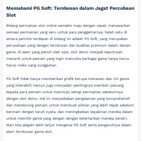
Memahami PG Soft: Terobosan dalam Jagat Percobaan
Slot
Bidang permainan slot online semakin maju dengan cepat, menawarkan
sensasi permainan yang seru untuk para penggemarnya. Salah satu di
antara perintis terdepan di bidang ini adalah PG Soft, yang merupakan
perusahaan yang dengan terobosan dan kualitas premium dalam desain
game. Di alam yang penuh oleh opsi, slot demo menjadi keputusan
menarik untuk pemain yang ingin mencoba berbagai game tanpa harus
harus risiko uang sungguhan.
PG Soft tidak hanya memberikan grafik berupa menawan dan ciri game
yang interaktif, namun juga menyadari pentingnya memberi peluang
kepada para pemain untuk mencicipi setiap permainan sebelumnya
dengan slot demo. Hal ini menyediakan pengalaman yang komprehensif
dan mendorong pemain untuk membuat pilihan yang lebih tepat sebelum
bermain dengan taruh nyata, dan meningkatkan keyakinan mereka dalam
untuk memilih game yang dengan dengan ketertarikan mereka sendiri.
Mari kita jelajahi lebih lanjut mengenai PG Soft serta pengaruhnya dalam
alam terobosan game slot.