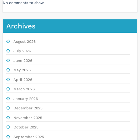
No comments to show.
Archives
August 2026
July 2026
June 2026
May 2026
April 2026
March 2026
January 2026
December 2025
November 2025
October 2025
September 2025