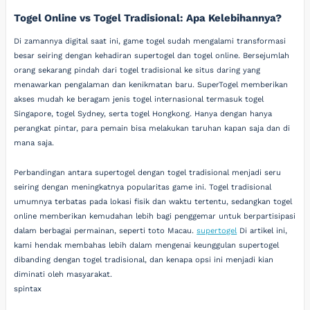
Togel Online vs Togel Tradisional: Apa Kelebihannya?
Di zamannya digital saat ini, game togel sudah mengalami transformasi
besar seiring dengan kehadiran supertogel dan togel online. Bersejumlah
orang sekarang pindah dari togel tradisional ke situs daring yang
menawarkan pengalaman dan kenikmatan baru. SuperTogel memberikan
akses mudah ke beragam jenis togel internasional termasuk togel
Singapore, togel Sydney, serta togel Hongkong. Hanya dengan hanya
perangkat pintar, para pemain bisa melakukan taruhan kapan saja dan di
mana saja.
Perbandingan antara supertogel dengan togel tradisional menjadi seru
seiring dengan meningkatnya popularitas game ini. Togel tradisional
umumnya terbatas pada lokasi fisik dan waktu tertentu, sedangkan togel
online memberikan kemudahan lebih bagi penggemar untuk berpartisipasi
dalam berbagai permainan, seperti toto Macau.
supertogel
Di artikel ini,
kami hendak membahas lebih dalam mengenai keunggulan supertogel
dibanding dengan togel tradisional, dan kenapa opsi ini menjadi kian
diminati oleh masyarakat.
spintax