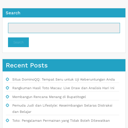
Search
Search
Recent Posts
Situs DominoQQ: Tempat Seru untuk Uji Keberuntungan Anda
Rangkuman Hasil Toto Macau: Live Draw dan Analisis Hari Ini
Membangun Rencana Menang di Bupatitogel
Pemuda Judi dan Lifestyle: Keseimbangan Selaras Distraksi
dan Belajar
Toto: Pengalaman Permainan yang Tidak Boleh Dilewatkan