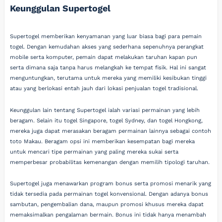
Keunggulan Supertogel
Supertogel memberikan kenyamanan yang luar biasa bagi para pemain
togel. Dengan kemudahan akses yang sederhana sepenuhnya perangkat
mobile serta komputer, pemain dapat melakukan taruhan kapan pun
serta dimana saja tanpa harus melangkah ke tempat fisik. Hal ini sangat
menguntungkan, terutama untuk mereka yang memiliki kesibukan tinggi
atau yang berlokasi entah jauh dari lokasi penjualan togel tradisional.
Keunggulan lain tentang Supertogel ialah variasi permainan yang lebih
beragam. Selain itu togel Singapore, togel Sydney, dan togel Hongkong,
mereka juga dapat merasakan beragam permainan lainnya sebagai contoh
toto Makau. Beragam opsi ini memberikan kesempatan bagi mereka
untuk mencari tipe permainan yang paling mereka sukai serta
memperbesar probabilitas kemenangan dengan memilih tipologi taruhan.
Supertogel juga menawarkan program bonus serta promosi menarik yang
tidak tersedia pada permainan togel konvensional. Dengan adanya bonus
sambutan, pengembalian dana, maupun promosi khusus mereka dapat
memaksimalkan pengalaman bermain. Bonus ini tidak hanya menambah