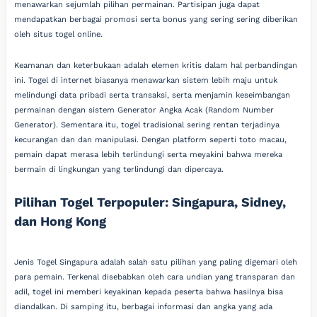
menawarkan sejumlah pilihan permainan. Partisipan juga dapat
mendapatkan berbagai promosi serta bonus yang sering sering diberikan
oleh situs togel online.
Keamanan dan keterbukaan adalah elemen kritis dalam hal perbandingan
ini. Togel di internet biasanya menawarkan sistem lebih maju untuk
melindungi data pribadi serta transaksi, serta menjamin keseimbangan
permainan dengan sistem Generator Angka Acak (Random Number
Generator). Sementara itu, togel tradisional sering rentan terjadinya
kecurangan dan dan manipulasi. Dengan platform seperti toto macau,
pemain dapat merasa lebih terlindungi serta meyakini bahwa mereka
bermain di lingkungan yang terlindungi dan dipercaya.
Pilihan Togel Terpopuler: Singapura, Sidney,
dan Hong Kong
Jenis Togel Singapura adalah salah satu pilihan yang paling digemari oleh
para pemain. Terkenal disebabkan oleh cara undian yang transparan dan
adil, togel ini memberi keyakinan kepada peserta bahwa hasilnya bisa
diandalkan. Di samping itu, berbagai informasi dan angka yang ada