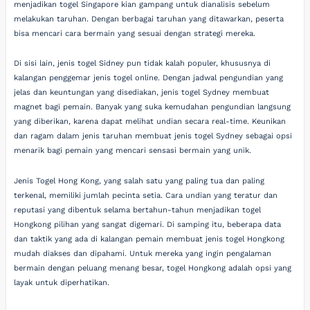
menjadikan togel Singapore kian gampang untuk dianalisis sebelum
melakukan taruhan. Dengan berbagai taruhan yang ditawarkan, peserta
bisa mencari cara bermain yang sesuai dengan strategi mereka.
Di sisi lain, jenis togel Sidney pun tidak kalah populer, khususnya di
kalangan penggemar jenis togel online. Dengan jadwal pengundian yang
jelas dan keuntungan yang disediakan, jenis togel Sydney membuat
magnet bagi pemain. Banyak yang suka kemudahan pengundian langsung
yang diberikan, karena dapat melihat undian secara real-time. Keunikan
dan ragam dalam jenis taruhan membuat jenis togel Sydney sebagai opsi
menarik bagi pemain yang mencari sensasi bermain yang unik.
Jenis Togel Hong Kong, yang salah satu yang paling tua dan paling
terkenal, memiliki jumlah pecinta setia. Cara undian yang teratur dan
reputasi yang dibentuk selama bertahun-tahun menjadikan togel
Hongkong pilihan yang sangat digemari. Di samping itu, beberapa data
dan taktik yang ada di kalangan pemain membuat jenis togel Hongkong
mudah diakses dan dipahami. Untuk mereka yang ingin pengalaman
bermain dengan peluang menang besar, togel Hongkong adalah opsi yang
layak untuk diperhatikan.