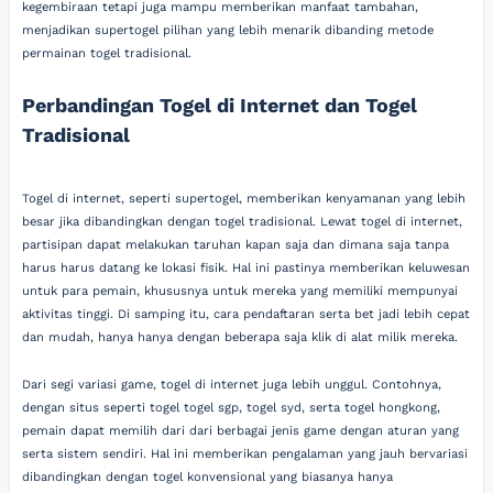
kegembiraan tetapi juga mampu memberikan manfaat tambahan,
menjadikan supertogel pilihan yang lebih menarik dibanding metode
permainan togel tradisional.
Perbandingan Togel di Internet dan Togel
Tradisional
Togel di internet, seperti supertogel, memberikan kenyamanan yang lebih
besar jika dibandingkan dengan togel tradisional. Lewat togel di internet,
partisipan dapat melakukan taruhan kapan saja dan dimana saja tanpa
harus harus datang ke lokasi fisik. Hal ini pastinya memberikan keluwesan
untuk para pemain, khususnya untuk mereka yang memiliki mempunyai
aktivitas tinggi. Di samping itu, cara pendaftaran serta bet jadi lebih cepat
dan mudah, hanya hanya dengan beberapa saja klik di alat milik mereka.
Dari segi variasi game, togel di internet juga lebih unggul. Contohnya,
dengan situs seperti togel togel sgp, togel syd, serta togel hongkong,
pemain dapat memilih dari dari berbagai jenis game dengan aturan yang
serta sistem sendiri. Hal ini memberikan pengalaman yang jauh bervariasi
dibandingkan dengan togel konvensional yang biasanya hanya