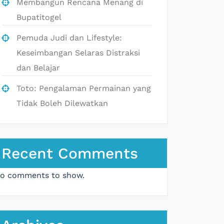
Membangun Rencana Menang di
Bupatitogel
Pemuda Judi dan Lifestyle:
Keseimbangan Selaras Distraksi
dan Belajar
Toto: Pengalaman Permainan yang
Tidak Boleh Dilewatkan
Recent Comments
o comments to show.