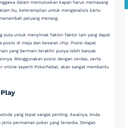
enggawa dalam memutuskan kapan harus memasang
lain itu, keterampilan untuk menganalisis kartu
a menambah peluang menang.
ng pula untuk menyimak faktor-faktor lain yang dapat
posisi di meja dan besaran chip. Posisi dapat
ain yang bermain terakhir punya lebih banyak
ainnya. Menggunakan posisi dengan cerdas, serta
ker online seperti Pokerhebat, akan sangat membantu
 Play
tode yang tepat sangat penting. Awalnya, Anda
 jenis permainan poker yang tersedia. Dengan