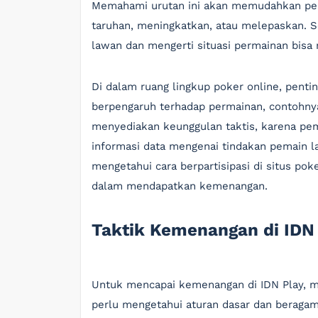
Memahami urutan ini akan memudahkan p
taruhan, meningkatkan, atau melepaskan. Se
lawan dan mengerti situasi permainan bis
Di dalam ruang lingkup poker online, penti
berpengaruh terhadap permainan, contohnya 
menyediakan keunggulan taktis, karena pem
informasi data mengenai tindakan pemain l
mengetahui cara berpartisipasi di situs po
dalam mendapatkan kemenangan.
Taktik Kemenangan di IDN
Untuk mencapai kemenangan di IDN Play, me
perlu mengetahui aturan dasar dan beragam