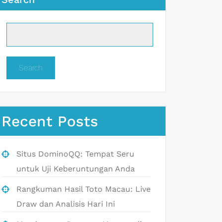
Search
Recent Posts
Situs DominoQQ: Tempat Seru
untuk Uji Keberuntungan Anda
Rangkuman Hasil Toto Macau: Live
Draw dan Analisis Hari Ini