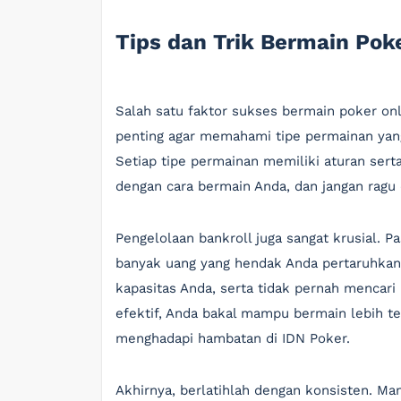
Tips dan Trik Bermain Pok
Salah satu faktor sukses bermain poker on
penting agar memahami tipe permainan yang
Setiap tipe permainan memiliki aturan serta
dengan cara bermain Anda, dan jangan ragu
Pengelolaan bankroll juga sangat krusial. P
banyak uang yang hendak Anda pertaruhkan.
kapasitas Anda, serta tidak pernah mencari
efektif, Anda bakal mampu bermain lebih te
menghadapi hambatan di IDN Poker.
Akhirnya, berlatihlah dengan konsisten. Man