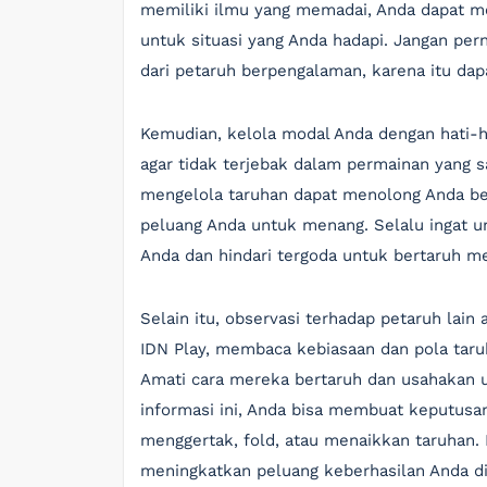
memiliki ilmu yang memadai, Anda dapat me
untuk situasi yang Anda hadapi. Jangan per
dari petaruh berpengalaman, karena itu da
Kemudian, kelola modal Anda dengan hati-h
agar tidak terjebak dalam permainan yang 
mengelola taruhan dapat menolong Anda be
peluang Anda untuk menang. Selalu ingat u
Anda dan hindari tergoda untuk bertaruh me
Selain itu, observasi terhadap petaruh lain
IDN Play, membaca kebiasaan dan pola taru
Amati cara mereka bertaruh dan usahakan
informasi ini, Anda bisa membuat keputusan
menggertak, fold, atau menaikkan taruhan. 
meningkatkan peluang keberhasilan Anda di