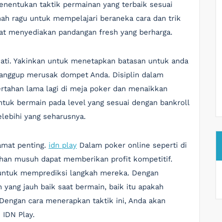
nentukan taktik permainan yang terbaik sesuai
nah ragu untuk mempelajari beraneka cara dan trik
pat menyediakan pandangan fresh yang berharga.
ati. Yakinkan untuk menetapkan batasan untuk anda
sanggup merusak dompet Anda. Disiplin dalam
rtahan lama lagi di meja poker dan menaikkan
ntuk bermain pada level yang sesuai dengan bankroll
lebihi yang seharusnya.
 amat penting.
idn play
Dalam poker online seperti di
han musuh dapat memberikan profit kompetitif.
 untuk memprediksi langkah mereka. Dengan
 yang jauh baik saat bermain, baik itu apakah
Dengan cara menerapkan taktik ini, Anda akan
 IDN Play.