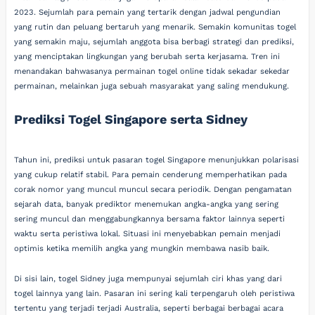
2023. Sejumlah para pemain yang tertarik dengan jadwal pengundian
yang rutin dan peluang bertaruh yang menarik. Semakin komunitas togel
yang semakin maju, sejumlah anggota bisa berbagi strategi dan prediksi,
yang menciptakan lingkungan yang berubah serta kerjasama. Tren ini
menandakan bahwasanya permainan togel online tidak sekadar sekedar
permainan, melainkan juga sebuah masyarakat yang saling mendukung.
Prediksi Togel Singapore serta Sidney
Tahun ini, prediksi untuk pasaran togel Singapore menunjukkan polarisasi
yang cukup relatif stabil. Para pemain cenderung memperhatikan pada
corak nomor yang muncul muncul secara periodik. Dengan pengamatan
sejarah data, banyak prediktor menemukan angka-angka yang sering
sering muncul dan menggabungkannya bersama faktor lainnya seperti
waktu serta peristiwa lokal. Situasi ini menyebabkan pemain menjadi
optimis ketika memilih angka yang mungkin membawa nasib baik.
Di sisi lain, togel Sidney juga mempunyai sejumlah ciri khas yang dari
togel lainnya yang lain. Pasaran ini sering kali terpengaruh oleh peristiwa
tertentu yang terjadi terjadi Australia, seperti berbagai berbagai acara