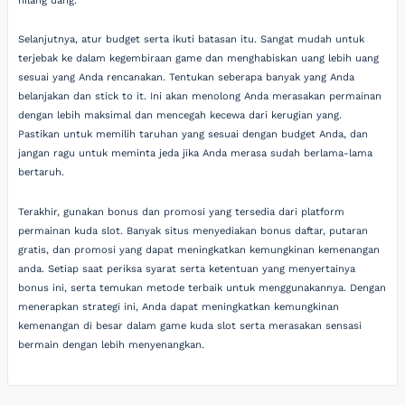
hilang uang.
Selanjutnya, atur budget serta ikuti batasan itu. Sangat mudah untuk
terjebak ke dalam kegembiraan game dan menghabiskan uang lebih uang
sesuai yang Anda rencanakan. Tentukan seberapa banyak yang Anda
belanjakan dan stick to it. Ini akan menolong Anda merasakan permainan
dengan lebih maksimal dan mencegah kecewa dari kerugian yang.
Pastikan untuk memilih taruhan yang sesuai dengan budget Anda, dan
jangan ragu untuk meminta jeda jika Anda merasa sudah berlama-lama
bertaruh.
Terakhir, gunakan bonus dan promosi yang tersedia dari platform
permainan kuda slot. Banyak situs menyediakan bonus daftar, putaran
gratis, dan promosi yang dapat meningkatkan kemungkinan kemenangan
anda. Setiap saat periksa syarat serta ketentuan yang menyertainya
bonus ini, serta temukan metode terbaik untuk menggunakannya. Dengan
menerapkan strategi ini, Anda dapat meningkatkan kemungkinan
kemenangan di besar dalam game kuda slot serta merasakan sensasi
bermain dengan lebih menyenangkan.