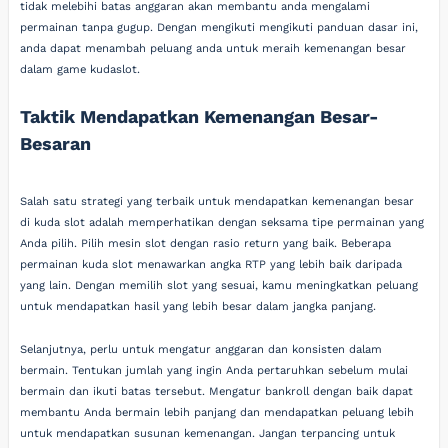
tidak melebihi batas anggaran akan membantu anda mengalami
permainan tanpa gugup. Dengan mengikuti mengikuti panduan dasar ini,
anda dapat menambah peluang anda untuk meraih kemenangan besar
dalam game kudaslot.
Taktik Mendapatkan Kemenangan Besar-
Besaran
Salah satu strategi yang terbaik untuk mendapatkan kemenangan besar
di kuda slot adalah memperhatikan dengan seksama tipe permainan yang
Anda pilih. Pilih mesin slot dengan rasio return yang baik. Beberapa
permainan kuda slot menawarkan angka RTP yang lebih baik daripada
yang lain. Dengan memilih slot yang sesuai, kamu meningkatkan peluang
untuk mendapatkan hasil yang lebih besar dalam jangka panjang.
Selanjutnya, perlu untuk mengatur anggaran dan konsisten dalam
bermain. Tentukan jumlah yang ingin Anda pertaruhkan sebelum mulai
bermain dan ikuti batas tersebut. Mengatur bankroll dengan baik dapat
membantu Anda bermain lebih panjang dan mendapatkan peluang lebih
untuk mendapatkan susunan kemenangan. Jangan terpancing untuk