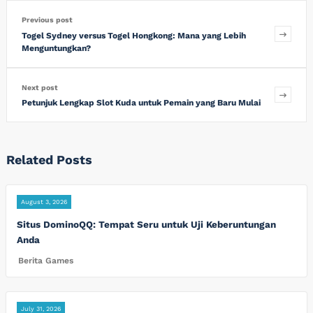
Previous post
Togel Sydney versus Togel Hongkong: Mana yang Lebih
Menguntungkan?
Next post
Petunjuk Lengkap Slot Kuda untuk Pemain yang Baru Mulai
Related Posts
August 3, 2026
Situs DominoQQ: Tempat Seru untuk Uji Keberuntungan
Anda
Berita Games
July 31, 2026