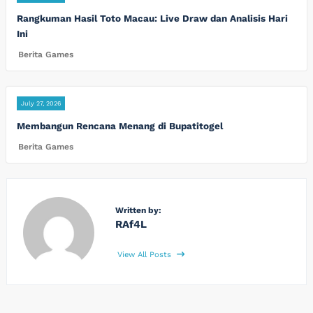
Rangkuman Hasil Toto Macau: Live Draw dan Analisis Hari
Ini
Berita Games
July 27, 2026
Membangun Rencana Menang di Bupatitogel
Berita Games
Written by:
RAf4L
View All Posts