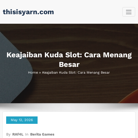
Skip
thisisyarn.com
to
content
Keajaiban Kuda Slot: Cara Menang
Besar
Home
»
Keajaiban Kuda Slot: Cara Menang Besar
May 12, 2026
By
RAf4L
In
Berita Games