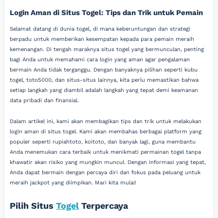
Login Aman di Situs Togel: Tips dan Trik untuk Pemain
Selamat datang di dunia togel, di mana keberuntungan dan strategi
berpadu untuk memberikan kesempatan kepada para pemain meraih
kemenangan. Di tengah maraknya situs togel yang bermunculan, penting
bagi Anda untuk memahami cara login yang aman agar pengalaman
bermain Anda tidak terganggu. Dengan banyaknya pilihan seperti kubu
togel, toto5000, dan situs-situs lainnya, kita perlu memastikan bahwa
setiap langkah yang diambil adalah langkah yang tepat demi keamanan
data pribadi dan finansial.
Dalam artikel ini, kami akan membagikan tips dan trik untuk melakukan
login aman di situs togel. Kami akan membahas berbagai platform yang
populer seperti rupiahtoto, koitoto, dan banyak lagi, guna membantu
Anda menemukan cara terbaik untuk menikmati permainan togel tanpa
khawatir akan risiko yang mungkin muncul. Dengan informasi yang tepat,
Anda dapat bermain dengan percaya diri dan fokus pada peluang untuk
meraih jackpot yang diimpikan. Mari kita mulai!
Pilih Situs
Togel
Terpercaya