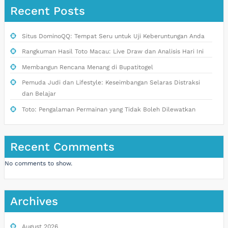
Recent Posts
Situs DominoQQ: Tempat Seru untuk Uji Keberuntungan Anda
Rangkuman Hasil Toto Macau: Live Draw dan Analisis Hari Ini
Membangun Rencana Menang di Bupatitogel
Pemuda Judi dan Lifestyle: Keseimbangan Selaras Distraksi
dan Belajar
Toto: Pengalaman Permainan yang Tidak Boleh Dilewatkan
Recent Comments
No comments to show.
Archives
August 2026