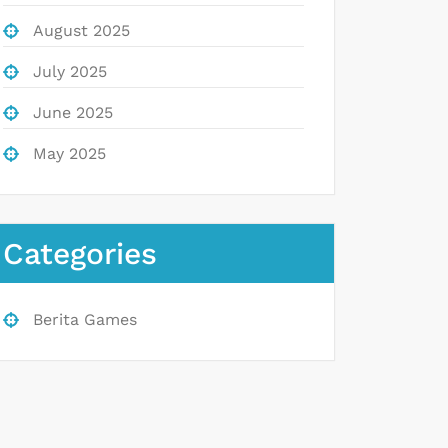
August 2025
July 2025
June 2025
May 2025
Categories
Berita Games