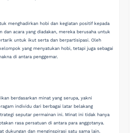
tuk menghadirkan hobi dan kegiatan positif kepada
m dan acara yang diadakan, mereka berusaha untuk
rtarik untuk ikut serta dan berpartisipasi. Oleh
 kelompok yang menyatukan hobi, tetapi juga sebagai
kna di antara penggemar.
ikan berdasarkan minat yang serupa, yakni
ragam individu dari berbagai latar belakang
ategi seputar permainan ini. Minat ini tidak hanya
takan rasa persatuan di antara para anggotanya.
pat dukungan dan menginspirasi satu sama lain.