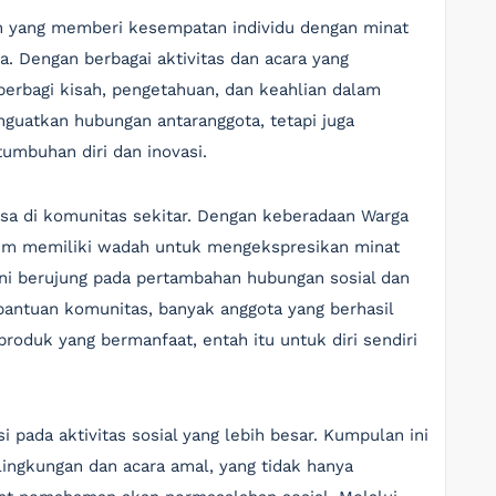
h yang memberi kesempatan individu dengan minat
. Dengan berbagai aktivitas dan acara yang
 berbagi kisah, pengetahuan, dan keahlian dalam
nguatkan hubungan antaranggota, tetapi juga
mbuhan diri dan inovasi.
asa di komunitas sekitar. Dengan keberadaan Warga
lum memiliki wadah untuk mengekspresikan minat
ni berujung pada pertambahan hubungan sosial dan
 bantuan komunitas, banyak anggota yang berhasil
duk yang bermanfaat, entah itu untuk diri sendiri
i pada aktivitas sosial yang lebih besar. Kumpulan ini
lingkungan dan acara amal, yang tidak hanya