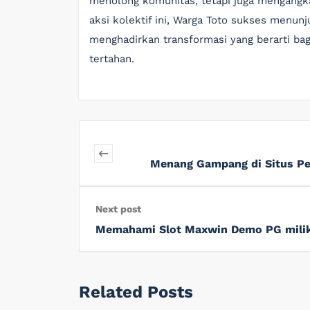
menolong komunitas, tetapi juga mengangk
aksi kolektif ini, Warga Toto sukses menu
menghadirkan transformasi yang berarti ba
tertahan.
Menang Gampang di Situs Pe
Next post
Memahami Slot Maxwin Demo PG milik
Related Posts