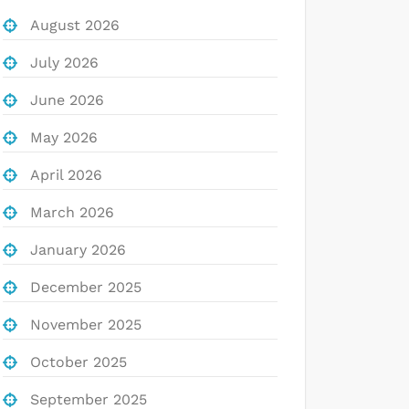
August 2026
July 2026
June 2026
May 2026
April 2026
March 2026
January 2026
December 2025
November 2025
October 2025
September 2025