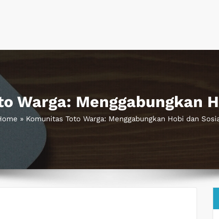
to Warga: Menggabungkan Ho
Home
»
Komunitas Toto Warga: Menggabungkan Hobi dan Sosia