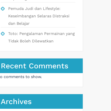
Pemuda Judi dan Lifestyle:
Keseimbangan Selaras Distraksi
dan Belajar
Toto: Pengalaman Permainan yang
Tidak Boleh Dilewatkan
Recent Comments
o comments to show.
Archives