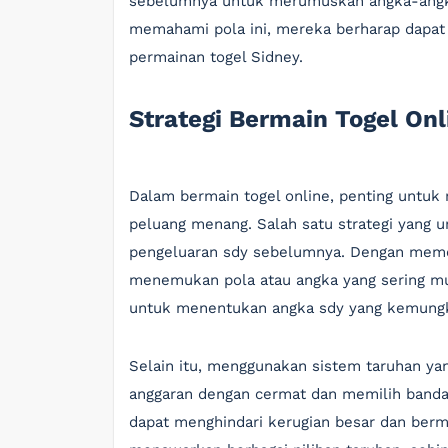
sebelumnya untuk merumuskan angka-angka
memahami pola ini, mereka berharap dapa
permainan togel Sidney.
Strategi Bermain Togel Onl
Dalam bermain togel online, penting untuk 
peluang menang. Salah satu strategi yang 
pengeluaran sdy sebelumnya. Dengan memer
menemukan pola atau angka yang sering mun
untuk menentukan angka sdy yang kemungki
Selain itu, menggunakan sistem taruhan yan
anggaran dengan cermat dan memilih bandar
dapat menghindari kerugian besar dan berma