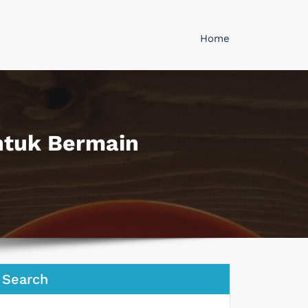
Home
ntuk Bermain
n
Search