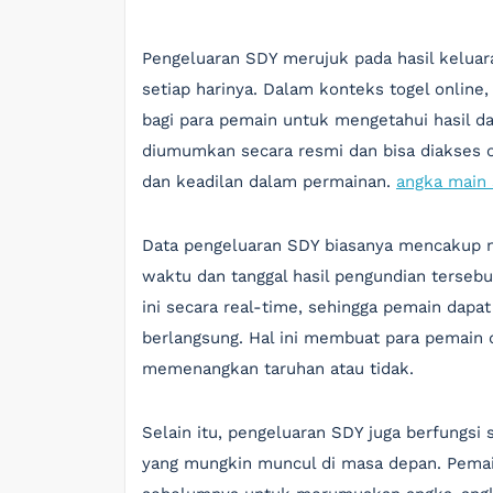
Pengeluaran SDY merujuk pada hasil keluar
setiap harinya. Dalam konteks togel online
bagi para pemain untuk mengetahui hasil da
diumumkan secara resmi dan bisa diakses 
dan keadilan dalam permainan.
angka main 
Data pengeluaran SDY biasanya mencakup n
waktu dan tanggal hasil pengundian tersebu
ini secara real-time, sehingga pemain dap
berlangsung. Hal ini membuat para pemain
memenangkan taruhan atau tidak.
Selain itu, pengeluaran SDY juga berfungsi
yang mungkin muncul di masa depan. Pemai