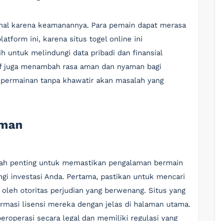
kenal karena keamanannya. Para pemain dapat merasa
atform ini, karena situs togel online ini
untuk melindungi data pribadi dan finansial
if juga menambah rasa aman dan nyaman bagi
 permainan tanpa khawatir akan masalah yang
Aman
gkah penting untuk memastikan pengalaman bermain
i investasi Anda. Pertama, pastikan untuk mencari
i oleh otoritas perjudian yang berwenang. Situs yang
rmasi lisensi mereka dengan jelas di halaman utama.
eroperasi secara legal dan memiliki regulasi yang