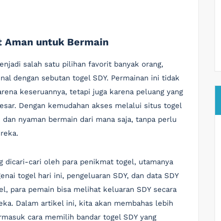
at Aman untuk Bermain
njadi salah satu pilihan favorit banyak orang,
enal dengan sebutan togel SDY. Permainan ini tidak
rena keseruannya, tetapi juga karena peluang yang
sar. Dengan kemudahan akses melalui situs togel
n dan nyaman bermain dari mana saja, tanpa perlu
reka.
g dicari-cari oleh para penikmat togel, utamanya
nai togel hari ini, pengeluaran SDY, dan data SDY
el, para pemain bisa melihat keluaran SDY secara
a. Dalam artikel ini, kita akan membahas lebih
ermasuk cara memilih bandar togel SDY yang