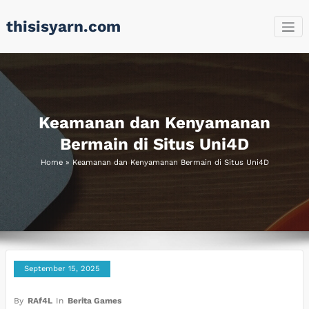
Skip
thisisyarn.com
to
content
Keamanan dan Kenyamanan
Bermain di Situs Uni4D
Home
»
Keamanan dan Kenyamanan Bermain di Situs Uni4D
September 15, 2025
By
RAf4L
In
Berita Games