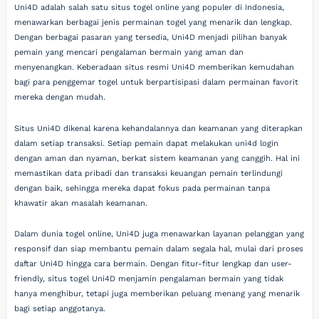
Uni4D adalah salah satu situs togel online yang populer di Indonesia,
menawarkan berbagai jenis permainan togel yang menarik dan lengkap.
Dengan berbagai pasaran yang tersedia, Uni4D menjadi pilihan banyak
pemain yang mencari pengalaman bermain yang aman dan
menyenangkan. Keberadaan situs resmi Uni4D memberikan kemudahan
bagi para penggemar togel untuk berpartisipasi dalam permainan favorit
mereka dengan mudah.
Situs Uni4D dikenal karena kehandalannya dan keamanan yang diterapkan
dalam setiap transaksi. Setiap pemain dapat melakukan uni4d login
dengan aman dan nyaman, berkat sistem keamanan yang canggih. Hal ini
memastikan data pribadi dan transaksi keuangan pemain terlindungi
dengan baik, sehingga mereka dapat fokus pada permainan tanpa
khawatir akan masalah keamanan.
Dalam dunia togel online, Uni4D juga menawarkan layanan pelanggan yang
responsif dan siap membantu pemain dalam segala hal, mulai dari proses
daftar Uni4D hingga cara bermain. Dengan fitur-fitur lengkap dan user-
friendly, situs togel Uni4D menjamin pengalaman bermain yang tidak
hanya menghibur, tetapi juga memberikan peluang menang yang menarik
bagi setiap anggotanya.