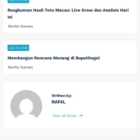
Rangkuman Hasil Toto Macau: Live Draw dan Analisis Hari
Ini
Berita Games
July 27, 2026
Membangun Rencana Menang di Bupatitogel
Berita Games
Written by:
RAf4L
View All Posts