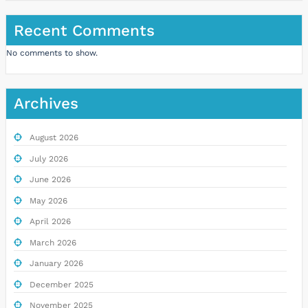
Recent Comments
No comments to show.
Archives
August 2026
July 2026
June 2026
May 2026
April 2026
March 2026
January 2026
December 2025
November 2025