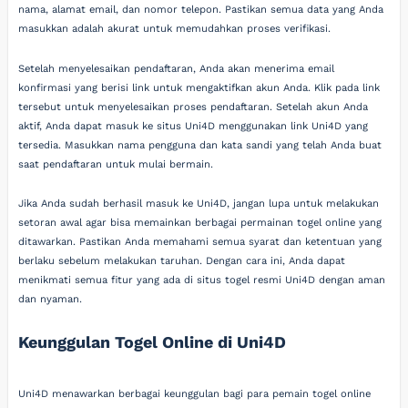
nama, alamat email, dan nomor telepon. Pastikan semua data yang Anda
masukkan adalah akurat untuk memudahkan proses verifikasi.
Setelah menyelesaikan pendaftaran, Anda akan menerima email
konfirmasi yang berisi link untuk mengaktifkan akun Anda. Klik pada link
tersebut untuk menyelesaikan proses pendaftaran. Setelah akun Anda
aktif, Anda dapat masuk ke situs Uni4D menggunakan link Uni4D yang
tersedia. Masukkan nama pengguna dan kata sandi yang telah Anda buat
saat pendaftaran untuk mulai bermain.
Jika Anda sudah berhasil masuk ke Uni4D, jangan lupa untuk melakukan
setoran awal agar bisa memainkan berbagai permainan togel online yang
ditawarkan. Pastikan Anda memahami semua syarat dan ketentuan yang
berlaku sebelum melakukan taruhan. Dengan cara ini, Anda dapat
menikmati semua fitur yang ada di situs togel resmi Uni4D dengan aman
dan nyaman.
Keunggulan Togel Online di Uni4D
Uni4D menawarkan berbagai keunggulan bagi para pemain togel online