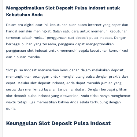
Mengoptimalkan Slot Deposit Pulsa Indosat untuk
Kebutuhan Anda
Dalam era digital saat ini, kebutuhan akan akses internet yang cepat dan
handal semakin meningkat. Salah satu cara untuk memenuhi kebutuhan
tersebut adalah melalui penggunaan slot deposit pulsa Indosat. Dengan
berbagai pilihan yang tersedia, pengguna dapat mengoptimalkan
penggunaan slot Indosat untuk memenuhi segala kebutuhan komunikasi
dan hiburan mereka.
Slot pulsa Indosat menawarkan kemudahan dalam melakukan deposit,
memungkinkan pelanggan untuk mengisi ulang pulsa dengan praktis dan
cepat. Melalui slot deposit Indosat, Anda dapat memilih jumlah yang
sesuai dan menikmati layanan tanpa hambatan. Dengan berbagai pilihan
slot deposit pulsa Indosat yang ditawarkan, Anda tidak hanya menghemat
waktu tetapi juga memastikan bahwa Anda selalu terhubung dengan
dunia.
Keunggulan Slot Deposit Pulsa Indosat