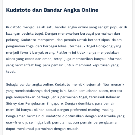
Kudatoto dan Bandar Angka Online
Kudatoto menjadi salah satu bandar angka online yang sangat populer di
kalangan pecinta togel. Dengan menawarkan berbagai permainan dan
peluang, Kudatoto mempermudah pemain untuk berpartisipasi dalam
pengundian togel dari berbagai lokasi, termasuk Togel Hongkong yang
menjadi favorit banyak orang. Platform ini tidak hanya menyediakan
akses yang cepat dan aman, tetapi juga memberikan banyak informasi
yang bermanfaat bagi para pemain untuk membuat keputusan yang
tepat.
Sebagai bandar angka online, Kudatoto memiliki sejumlah fitur menarik
yang membedakannya dari yang lain. Selain kemudahan akses, mereka
juga menyediakan berbagai jenis permainan togel, termasuk Keluaran
Sidney dan Pengeluaran Singapore. Dengan demikian, para pemain
memiliki banyak pilihan sesuai dengan preferensi masing-masing.
Pengalaman bermain di Kudatoto dioptimalkan dengan antarmuka yang
user-friendly, sehingga baik pemula maupun pemain berpengalaman
dapat menikmati permainan dengan mudah.