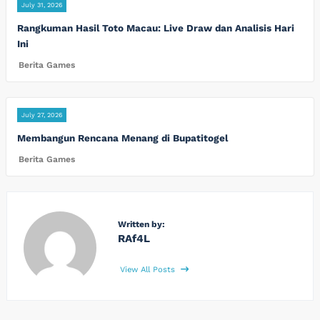
July 31, 2026
Rangkuman Hasil Toto Macau: Live Draw dan Analisis Hari
Ini
Berita Games
July 27, 2026
Membangun Rencana Menang di Bupatitogel
Berita Games
Written by:
RAf4L
View All Posts