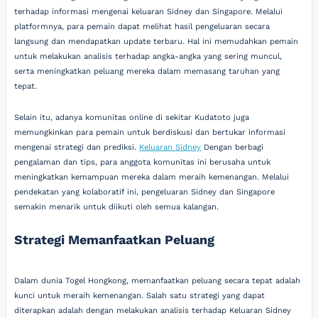
terhadap informasi mengenai keluaran Sidney dan Singapore. Melalui
platformnya, para pemain dapat melihat hasil pengeluaran secara
langsung dan mendapatkan update terbaru. Hal ini memudahkan pemain
untuk melakukan analisis terhadap angka-angka yang sering muncul,
serta meningkatkan peluang mereka dalam memasang taruhan yang
tepat.
Selain itu, adanya komunitas online di sekitar Kudatoto juga
memungkinkan para pemain untuk berdiskusi dan bertukar informasi
mengenai strategi dan prediksi.
Keluaran Sidney
Dengan berbagi
pengalaman dan tips, para anggota komunitas ini berusaha untuk
meningkatkan kemampuan mereka dalam meraih kemenangan. Melalui
pendekatan yang kolaboratif ini, pengeluaran Sidney dan Singapore
semakin menarik untuk diikuti oleh semua kalangan.
Strategi Memanfaatkan Peluang
Dalam dunia Togel Hongkong, memanfaatkan peluang secara tepat adalah
kunci untuk meraih kemenangan. Salah satu strategi yang dapat
diterapkan adalah dengan melakukan analisis terhadap Keluaran Sidney