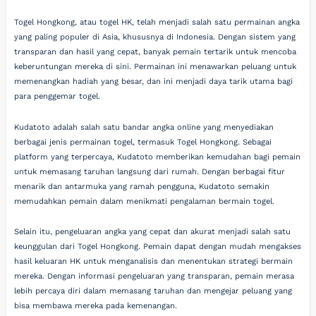
Togel Hongkong, atau togel HK, telah menjadi salah satu permainan angka
yang paling populer di Asia, khususnya di Indonesia. Dengan sistem yang
transparan dan hasil yang cepat, banyak pemain tertarik untuk mencoba
keberuntungan mereka di sini. Permainan ini menawarkan peluang untuk
memenangkan hadiah yang besar, dan ini menjadi daya tarik utama bagi
para penggemar togel.
Kudatoto adalah salah satu bandar angka online yang menyediakan
berbagai jenis permainan togel, termasuk Togel Hongkong. Sebagai
platform yang terpercaya, Kudatoto memberikan kemudahan bagi pemain
untuk memasang taruhan langsung dari rumah. Dengan berbagai fitur
menarik dan antarmuka yang ramah pengguna, Kudatoto semakin
memudahkan pemain dalam menikmati pengalaman bermain togel.
Selain itu, pengeluaran angka yang cepat dan akurat menjadi salah satu
keunggulan dari Togel Hongkong. Pemain dapat dengan mudah mengakses
hasil keluaran HK untuk menganalisis dan menentukan strategi bermain
mereka. Dengan informasi pengeluaran yang transparan, pemain merasa
lebih percaya diri dalam memasang taruhan dan mengejar peluang yang
bisa membawa mereka pada kemenangan.