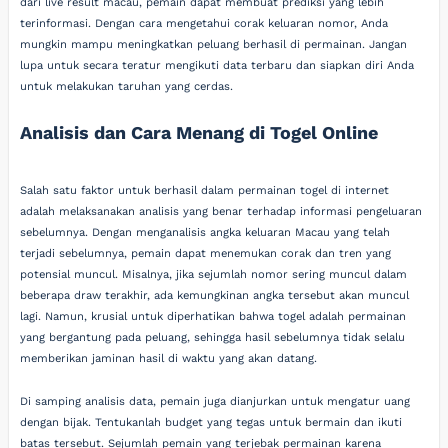
dari live result macau, pemain dapat membuat prediksi yang lebih
terinformasi. Dengan cara mengetahui corak keluaran nomor, Anda
mungkin mampu meningkatkan peluang berhasil di permainan. Jangan
lupa untuk secara teratur mengikuti data terbaru dan siapkan diri Anda
untuk melakukan taruhan yang cerdas.
Analisis dan Cara Menang di Togel Online
Salah satu faktor untuk berhasil dalam permainan togel di internet
adalah melaksanakan analisis yang benar terhadap informasi pengeluaran
sebelumnya. Dengan menganalisis angka keluaran Macau yang telah
terjadi sebelumnya, pemain dapat menemukan corak dan tren yang
potensial muncul. Misalnya, jika sejumlah nomor sering muncul dalam
beberapa draw terakhir, ada kemungkinan angka tersebut akan muncul
lagi. Namun, krusial untuk diperhatikan bahwa togel adalah permainan
yang bergantung pada peluang, sehingga hasil sebelumnya tidak selalu
memberikan jaminan hasil di waktu yang akan datang.
Di samping analisis data, pemain juga dianjurkan untuk mengatur uang
dengan bijak. Tentukanlah budget yang tegas untuk bermain dan ikuti
batas tersebut. Sejumlah pemain yang terjebak permainan karena