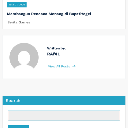
July 27, 2026
Membangun Rencana Menang di Bupatitogel
Berita Games
Written by:
RAf4L
View All Posts
Search