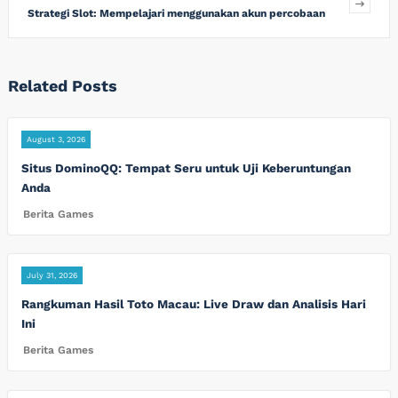
Strategi Slot: Mempelajari menggunakan akun percobaan
Related Posts
August 3, 2026
Situs DominoQQ: Tempat Seru untuk Uji Keberuntungan
Anda
Berita Games
July 31, 2026
Rangkuman Hasil Toto Macau: Live Draw dan Analisis Hari
Ini
Berita Games