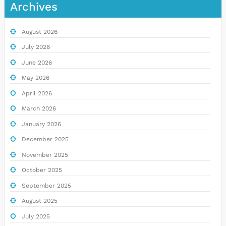
Archives
August 2026
July 2026
June 2026
May 2026
April 2026
March 2026
January 2026
December 2025
November 2025
October 2025
September 2025
August 2025
July 2025